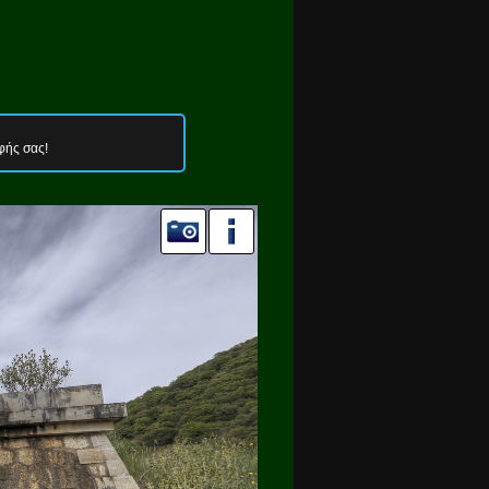
φής σας!