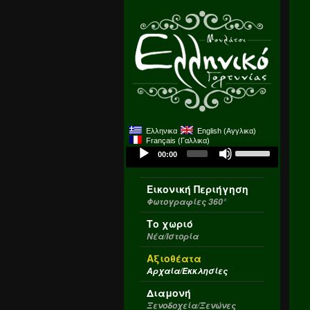
Ελληνικα
English
(
Αγγλικα
)
Français
(
Γαλλικα
)
Use
Audio
00:00
Up/Down
Player
Arrow
Εικονική Περιήγηση
keys
Φωτογραφίες 360°
to
increase
Το χωριό
or
Νέα/Ιστορία
decrease
Αξιοθέατα
volume.
Αρχαία/Εκκλησίες
Διαμονή
Ξενοδοχεία/Ξενώνες