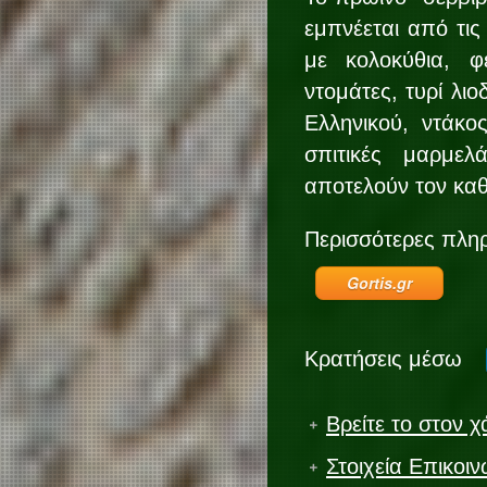
εμπνέεται από τις
με κολοκύθια, φ
ντομάτες, τυρί λι
Ελληνικού, ντάκο
σπιτικές μαρμε
αποτελούν τον κα
Περισσότερες πλη
Gortis.gr
Κρατήσεις μέσω
Βρείτε το στον χ
Στοιχεία Επικοιν