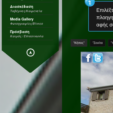
Διασκέδαση
Επιλέξτ
Ταβέρνες/Καφενεία
πλοηγηθ
Media Gallery
Φωτογραφίες/Βίντεο
αφής σ
Πρόσβαση
Καιρός / Επικοινωνία
”Κήπος”
”Σουίτα
”