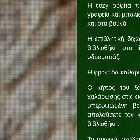
H cozy σοφίτα που
γραφείο και μπαλκ
και στο βουνό.
Η επιβλητική δίχω
βιβλιοθήκη στο 
υδρομασάζ.
Η φροντίδα καθαρι
Ο κήπος του ξεν
χαλάρωσης στις ει
υπερυψωμένη βε
απολαύσετε τον κ
βιβλιοθήκη.
Το πρωινό σερβίρε