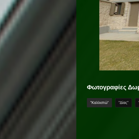
Φωτογραφίες Δω
”Καλλιστώ”
”Δίας”