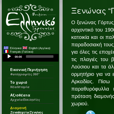
Ξενώνας “Γ
Ο ξενώνας Γόρτυς 
αρχοντικό του 190
κατοικία και οι π
παραδοσιακή τους 
Ελληνικα
English
(
Αγγλικα
)
για όλες τις εποχ
Français
(
Γαλλικα
)
Audio
00:00
τις πλαγιές του 
Player
Λούσιου και τα άλ
Εικονική Περιήγηση
ορμητήριο για να 
Φωτογραφίες 360°
Αρκαδίας. Πίσω 
Το χωριό
Νέα/Ιστορία
παραθυρόφυλλα κ
Αξιοθέατα
πρόταση διαμονής
Αρχαία/Εκκλησίες
χωριού.
Διαμονή
Ξενοδοχεία/Ξενώνες