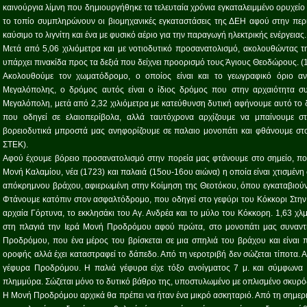
καινούργια λίμνη που δημιουργήθηκε τα τελευταία χρόνια εγκαταλειμμένο ορυχείο 
το τοπίο συμπληρώνουν οι βιομηχανικές εγκαταστάσεις της ΔΕΗ αφού στην περ
καύσιμο το λιγνίτη και ένα με φυσικό αέριο για την παραγωγή ηλεκτρικής ενέργειας.
Μετά από 5,06 χιλιόμετρα και με νοτιοδυτικό προσανατολισμό, ακολουθώντας 
υπάρχει πινακίδα προς τα δεξιά που δείχνει προορισμό τους Άγιους Θεοδώρους. (
Ακολουθούμε τον χωματόδρομο, ο οποίος είναι και το γεωγραφικό όριο α
Μεγαλόπολης, ο δρόμος αυτός είναι ο ίδιος δρόμος που στην αρχαιότητα συ
Μεγαλόπολη, μετά από 2,32 χιλιόμετρα με κατεύθυνση δυτική αφήνουμε αυτό το 
που οδηγεί σε ελαιοπερίβολα, αλλά ταυτόχρονα αρχίζουμε να μπαίνουμε σ
βορειοδυτικά μπροστά μας ανηφορίζουμε σε παλαιο μονοπάτι και φθάνουμε στο
ΣΤΕΚ).
Αφού έχουμε βόρειο προσανατολισμό στην πορεία μας φτάνουμε στο σημείο, που
Μονή Καλαμίου, νέα (1723) και παλαιά (15ου-16ου αιώνα) η οποία είναι χτισμένη 
απόκρημνου βράχου, αφιερωμένη στην Κοίμηση της Θεοτόκου, όπου εγκαταβιούν 3
Φτάνουμε κατόπιν στον ασφαλτόδρομο, που οδηγεί στο γεφύρι του Κόκκορι Στην 
αρχαία Γόρτυνα, το εκκλησάκι του Αγ. Ανδρέα και το μύλο του Κόκκορη. 1,63 χ
στη πλαγιά την Ιερά Μονή Προδρόμου αφού πρώτα, στο μονοπάτι μας συναντ
Προδρόμου, που ένα μέρος του βρίσκεται σε μια σπηλιά του βράχου και είναι 
οροφής αλλά έχει καταστραφεί το δάπεδο. Από τη νεροτριβή δεν σώζεται τίποτα.
γέφυρα Προδρόμου. Η παλιά γέφυρα είχε τόξο ανοίγματος 7 μ. και σύμφωνα
πλημμύρα. Σώζεται μόνο το δυτικό βάθρο της, υποστυλωμένο με οπλισμένο σκυρόδ
Η Μονή Προδρόμου αρχικά θα πρέπει να ήταν ένα μικρό ασκηταριό. Από τη σημερ