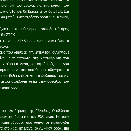
εται για τον αγώνα, για την κορφή του
, στο 31ο χλμ θα βρίσκεται το 6ο ΣΤΕΚ. Στη
 να μπούμε στο τεράστιο οροπέδιο Βλάχικα,
χικα και κατευθυνόμαστε νοτιοδυτικά προς
ο 8ο ΣΤΕΚ.
ναι κοινό με ΣΤΕΚ του μικρού αγώνα. Από το
αγώνα.
μο που διασχίζει την Στεμνίτσα, συναντάμε
αίνουμε σε άσφαλτο, στη διασταύρωση που
ό. Στρίβουμε δεξιά, και αφού τρέξουμε 580
ούμε το μονοπάτι που θα μας οδηγήσει στο
οίος δεξιά καταλήγει στο εκκλησάκι του Αγ.
 μέτρα στρίβουμε δεξιά στην άσφαλτο που
 τερματισμό.
ς του ελευθερωτή της Ελλάδας, Θεοδώρου
ρων στα δρομάκια του Ελληνικού. Κατόπιν
ό χωματόδρομο, που οδηγεί σε ημιδασώδη
 στοιχεία, απέναντι το Λύκαιον όρος, μια