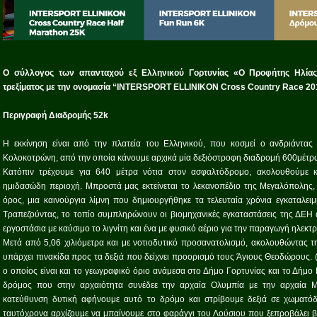
O σύλλογος των απανταχού εξ Ελληνικού Γορτυνίας «Ο Προφήτης Ηλίας
τρεξίματος με την ονομασία “INTERSPORT ELLINIKON Cross Country Race 201
Περιγραφή Διαδρομής 52k
Η εκκίνηση είναι από την πλατεία του Ελληνικού, που κοσμεί ο ανδριάντα
Κολοκοτρώνη, από την οποία κάνουμε αρχικά μία δεξιόστροφη διαδρομή 600μέτρω
Κατόπιν τρέχουμε για 640 μέτρα νότια στον ασφαλτόδρομο, ακολουθούμε 
ημιδασώδη περιοχή. Μπροστά μας εκτείνεται το λεκανοπέδιο της Μεγαλόπολης, μ
όρος, μια καινούργια λίμνη που δημιουργήθηκε τα τελευταία χρόνια εγκαταλειμ
Τραπεζούντας, το τοπίο συμπληρώνουν οι βιομηχανικές εγκαταστάσεις της ΔΕΗ
εργοστάσια με καύσιμο το λιγνίτη και ένα με φυσικό αέριο για την παραγωγή ηλεκτρ
Μετά από 5,06 χιλιόμετρα και με νοτιοδυτικό προσανατολισμό, ακολουθώντας 
υπάρχει πινακίδα προς τα δεξιά που δείχνει προορισμό τους Άγιους Θεοδώρους.
ο οποίος είναι και το γεωγραφικό όριο ανάμεσα στο Δήμο Γορτυνίας και το Δήμο 
δρόμος που στην αρχαιότητα συνέδεε την αρχαία Ολυμπία με την αρχαία Μ
κατεύθυνση δυτική αφήνουμε αυτό το δρόμο και στρίβουμε δεξιά σε χωματόδ
ταυτόχρονα αρχίζουμε να μπαίνουμε στο φαράγγι του Λούσιου που ξεπροβάλει 