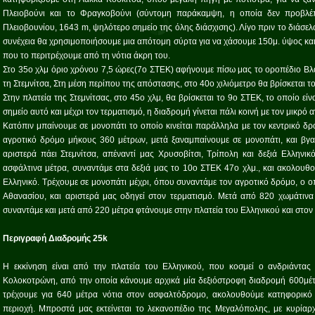
Πλειοβούνι και το Φραγκοβούνι (σύντομη παράκαμψη, η οποία δεν προβλέπ
Πλειοβουνίου, 1643 m, ψηλότερο σημείο της όλης διάσχισης). Λίγο πριν το διάσελο
συνέχεια θα χρησιμοποιήσουμε μια απότομη σύρτα για να χάσουμε 150μ. ύψος και
που το περιτρέχουμε από τη νότια άκρη του.
Στο 35ο χλμ όριο χρόνου 7,5 ώρες(7ο ΣΤΕΚ) αφήνουμε πίσω μας το οροπέδιο Βλά
τη Στεμνίτσα, Στη μέση περίπου της απόστασης, στο 40ο χιλιόμετρο θα βρίσκεται τ
Στην πλατεία της Στεμνίτσας, στο 45ο χλμ, θα βρίσκεται το 9ο ΣΤΕΚ, το οποίο εί
σημείο αυτό και μέχρι τον τερματισμό, η διαδρομή γίνεται πάλι κοινή με τον μικρό 
Κατόπιν μπαίνουμε σε μονοπάτι το οποίο κινείται παράλληλα με τον κεντρικό δρό
αγροτικό δρόμο μήκους 360 μέτρων, μετά ξαναμπαίνουμε σε μονοπάτι, και βγ
αριστερά πάει Στεμνίτσα, απέναντί μας Χρυσοβίτσι, Τρίπολη και δεξιά Ελληνικ
ασφάλτινα μέτρα, συναντάμε στα δεξιά μας το 10ο ΣΤΕΚ 47ο χλμ., και ακολουθ
Ελληνικό. Τρέχουμε σε μονοπάτι μέχρι, όπου συναντάμε τον αγροτικό δρόμο, ο οπ
Αθανασίου, και αριστερά μας οδηγεί στον τερματισμό. Μετά από 820 χωμάτινα
συναντάμε και μετά από 220 μέτρα φτάνουμε στην πλατεία του Ελληνικού και στον
Περιγραφή Διαδρομής 25k
Η εκκίνηση είναι από την πλατεία του Ελληνικού, που κοσμεί ο ανδριάντα
Κολοκοτρώνη, από την οποία κάνουμε αρχικά μία δεξιόστροφη διαδρομή 600μέτ
τρέχουμε για 640 μέτρα νότια στον ασφαλτόδρομο, ακολουθούμε κατηφορικ
περιοχή. Μπροστά μας εκτείνεται το λεκανοπέδιο της Μεγαλόπολης, με κυρίαρχα