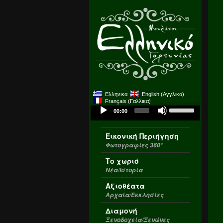
Ελληνικα
English
(
Αγγλικα
)
Français
(
Γαλλικα
)
Use
Audio
00:00
Up/Down
Player
Arrow
Εικονική Περιήγηση
keys
Φωτογραφίες 360°
to
increase
Το χωριό
or
Νέα/Ιστορία
decrease
Αξιοθέατα
volume.
Αρχαία/Εκκλησίες
Διαμονή
Ξενοδοχεία/Ξενώνες