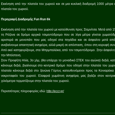
Εκκίνηση από την πλατεία του χωριού και σε μια κυκλική διαδρομή 1000 μέτρα 
πλατεία του χωριού.
Περιγραφή Διαδρομής Fun Run 6k
Εκκίνηση από την πλατεία του χωριού με κατεύθυνση προς Στεμνίτσα. Μετά από 
τη Ρόζενα σε δρόμο αρχικά τσιμεντόδρομο που σε λίγα μέτρα γίνεται χωματόδ
αριστερά σε μονοπάτι που μας οδηγεί στα πηγάδια και σε άσφαλτο μετά από
ανεβαίνουμε απαιτητική ανηφόρα, αλλά μικρή σε απόσταση, όπου στη κορυφή συν
Από εκεί κατηφορίζουμε, στα Μπρμπαλέικα, από τον τσιμεντόδρομο. Στην άσφαλτο 
την Μπόστενη.
Στον Προφήτη Ηλία, 3ο χλμ, (θα υπάρχει το μοναδικό ΣΤΕΚ του αγώνα) δεξιά, κα
κάνουμε δεξιά, βγαίνουμε στο κεντρικό δρόμο που οδηγεί στην πλατεία του χωρ
πλατεία κάνουμε δεξιά στο ξενώνα Γόρτυς κατευθυνόμενοι προς τα Κονιαρέικα
νεκροταφείο του χωριού. Ελαφριά χωμάτινη ανηφόρα, μας βγάζει στον κεντρικ
χιλιόμετρα τερματίζουμε στην πλατεία του χωριού.
Περισσότερες πληροφορίες εδώ:
http://eccr.gr/