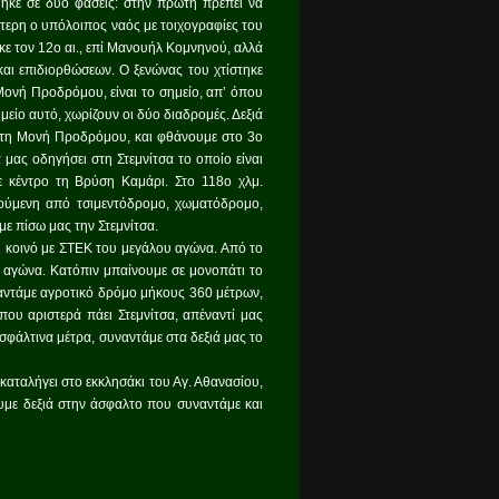
ηκε σε δύο φάσεις: στην πρώτη πρέπει να
ύτερη ο υπόλοιπος ναός με τοιχογραφίες του
ε τον 12ο αι., επί Μανουήλ Κομνηνού, αλλά
και επιδιορθώσεων. Ο ξενώνας του χτίστηκε
Μονή Προδρόμου, είναι το σημείο, απ’ όπου
μείο αυτό, χωρίζουν οι δύο διαδρομές. Δεξιά
ς τη Μονή Προδρόμου, και φθάνουμε στο 3o
ας οδηγήσει στη Στεμνίτσα το οποίο είναι
ε κέντρο τη Βρύση Καμάρι. Στο 118ο χλμ.
λούμενη από τσιμεντόδρομο, χωματόδρομο,
ε πίσω μας την Στεμνίτσα.
αι κοινό με ΣΤΕΚ του μεγάλου αγώνα. Από το
λο αγώνα. Κατόπιν μπαίνουμε σε μονοπάτι το
υναντάμε αγροτικό δρόμο μήκους 360 μέτρων,
ου αριστερά πάει Στεμνίτσα, απέναντί μας
ασφάλτινα μέτρα, συναντάμε στα δεξιά μας το
καταλήγει στο εκκλησάκι του Αγ. Αθανασίου,
υμε δεξιά στην άσφαλτο που συναντάμε και