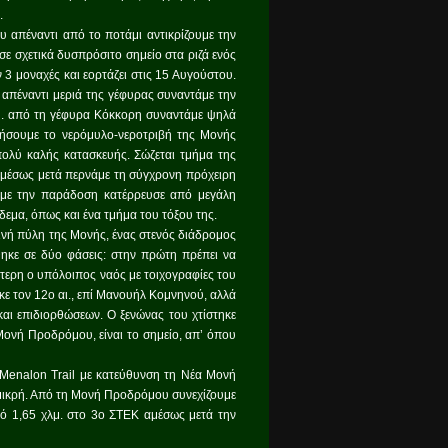
.
 απέναντι από το ποτάμι αντικρίζουμε την
σε σχετικά δυσπρόσιτο σημείο στα ριζά ενός
 μοναχές και εορτάζει στις 15 Αυγούστου.
απέναντι μεριά της γέφυρας συναντάμε την
λμ. από τη γέφυρα Κόκκορη συναντάμε ψηλά
ήσουμε το νερόμυλο-νεροτριβή της Μονής
πολύ καλής κατασκευής. Σώζεται τμήμα της
 Αμέσως μετά περνάμε τη σύγχρονη πρόχειρη
 με την παράδοση κατέρρευσε από μεγάλη
εμα, όπως και ένα τμήμα του τόξου της.
ινή πύλη της Μονής, ένας στενός διάδρομος
ηκε σε δύο φάσεις: στην πρώτη πρέπει να
ύτερη ο υπόλοιπος ναός με τοιχογραφίες του
ε τον 12ο αι., επί Μανουήλ Κομνηνού, αλλά
και επιδιορθώσεων. Ο ξενώνας του χτίστηκε
Μονή Προδρόμου, είναι το σημείο, απ’ όπου
 Menalon Trail με κατεύθυνση τη Νέα Μονή
τη μικρή. Από τη Μονή Προδρόμου συνεχίζουμε
ό 1,65 χλμ. στο 3ο ΣΤΕΚ αμέσως μετά την