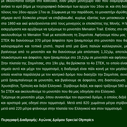
με σκαλοπάτια οδηγεί στο καθολικό, έναν μικρό μονόχωρο ναό που διαμορφώθ
ανήκει το ιερό βήμα με τοιχογραφικό διάκοσμο των αρχών του 16ου αι. και στη δε
τέλους του 16ου-αρχών 17ου αι. Σύμφωνα με την παράδοση, το μοναστήρι ιδρύθηκ
σήμερα αυτό δύσκολα μπορεί να επιβεβαιωθεί, κυρίως εξαιτίας των μετασκευών 
στα 1860 και εκεί φιλοξενούνται από τους μοναχούς οι επισκέπτες της Μονής. Η 
εισερχόμαστε και αρχίζουμε να τρέχουμε το μονοπάτι Menalon Trail. Επίσης στο ση
ακολουθούμε το Menalon Trail με κατεύθυνση τη Στεμνίτσα. Αφήνουμε πίσω μα
ΣΤΕΚ θα διανύσουμε 370 μέτρα άσφαλτο πριν ξαναμπούμε στο μονοπάτι που θα μ
καλογραμμένο και τοπικά χτιστό, περνά από μια ζώνη παλιών καλλιεργειών, μ
βγαίνουμε από το μονοπάτι και θα διανύσουμε μία απόσταση 1,32χλμ, αποτε
πλακόστρωτο και άσφαλτο, πριν ξαναμπούμε στο 19,2χλμ σε μονοπάτι και αφήσουμ
Στην πλατεία της Στεμνίτσας, στο 19ο χλμ, θα βρίσκεται το 4ο ΣΤΕΚ, το οποίο είν
σημείο αυτό και μέχρι τον τερματισμό, η διαδρομή είναι πάλι κοινή με τον μεγά
οποίο κινείται παράλληλα με τον κεντρικό δρόμο που διασχίζει την Στεμνίτσα, σ
μετά ξαναμπαίνουμε σε μονοπάτι, και βγαίνουμε σε άσφαλτο, στη διασταύρωση π
Χρυσοβίτσι, Τρίπολη και δεξιά Ελληνικό. Στρίβουμε δεξιά, και αφού τρέξουμε 580 
5ο ΣΤΕΚ και ακολουθούμε το μονοπάτι που θα μας οδηγήσει στο Ελληνικό.
Τρέχουμε σε μονοπάτι μέχρι, όπου συναντάμε τον αγροτικό δρόμο, ο οποίος δεξιά 
και αριστερά μας οδηγεί στον τερματισμό. Μετά από 820 χωμάτινα μέτρα στρίβο
μετά από 220 μέτρα φτάνουμε στην πλατεία του Ελληνικού και στον τερματισμό.
Περιγραφή Διαδρομής: Αγώνας Δρόμου Special Olympics