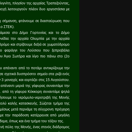
λιγνίτη, πλησίον της αρχαίας Τραπεζούντας,
ιοχή λειτουργούν πλέον δυο εργοστάσια με
τη σήμανση, φτάνουμε σε διασταύρωση που
1ο ΣΤΕΚ).
νάμεσα στο Δήμο Γορτυνίας και το Δήμο
νέδεε την αρχαία Ολυμπία με την αρχαία
δρόμο και στρίβουμε δεξιά σε χωματόδρομο
το φαράγγι του Λούσιου που ξεπροβάλει
ν Άγιο Σωτήρα και λίγο πιο πάνω στο (2ο
 απέναντι από το ποτάμι αντικρίζουμε την
σε σχετικά δυσπρόσιτο σημείο στα ριζά ενός
 μοναχές και εορτάζει στις 15 Αυγούστου.
απέναντι μεριά της γέφυρας συναντάμε την
λμ. από τη γέφυρα Κόκκορη συναντάμε ψηλά
ήσουμε το νερόμυλο-νεροτριβή της Μονής
πολύ καλής κατασκευής. Σώζεται τμήμα της
 Αμέσως μετά περνάμε τη σύγχρονη πρόχειρη
 με την παράδοση κατέρρευσε από μεγάλη
εμα, όπως και ένα τμήμα του τόξου της.
ινή πύλη της Μονής, ένας στενός διάδρομος