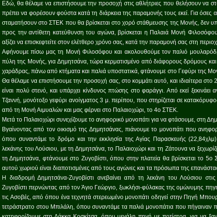
Εδώ, θα θέλαμε να επιστήσουμε την προσοχή στις αθλήτριες που θελήσουν να σ
πρέπει να φορέσουν φούστα κατά τη διάρκεια της παραμονής τους εκεί. Για όσες
σταματήσουν στο ΣΤΕΚ που θα βρίσκεται στο χορό στάθμευσης της Μονής, δεν υπ
προς την αντίθετη κατεύθυνση του αγώνα, βρίσκεται η Παλαιά Μονή Φιλοσόφου 
αξίζει να επισκεφτείτε στον ελέτθερο χρόνο σας, κατά την παραμονή σας στη περιοχ
Αφήνουμε πίσω μας τη Μονή Φιλοσόφου και ακολουθούμε τον παλιό μουλαρόδρ
πύλη της Μονής, για Δημητσάνα, τώρα κερματισμένο από διάφορους δρόμους και 
χαράδρας, πάνω από κτήματα και παλιά υποστατικά, φτάνουμε στο Γεφύρι της Μο
Θα θέλαμε να επιστήσουμε την προσοχή σας, στο κομμάτι αυτό, και ιδιαίτερα στο 2ο
είναι πολύ στενό, και υπάρχει κίνδυνος πτώσης στο φαράγγι. Από εκεί ξεκινάει
Τζαννή, μονότοξο γεφύρι ανοίγματος 3 μ. περίπου, που στηρίζεται σε κατακόρυφ
από τη Μονή Αιμυαλών και μας φέρνει στο Παλαιοχώρι, το 4ο ΣΤΕΚ.
Μετά το Παλαιοχώρι συνεχίζουμε το ανηφορικό μονοπάτι για να φτάσουμε, στη Δη
Βγαίνοντας από τον οικισμό της Δημητσάνας, πιάνουμε το μονοπάτι που ανηφορ
όπου συναντάμε το δρόμο και την εκκλησία της Αγίας Παρασκευής (22,84χλμ
λεκάνης του Λούσιου, με τη Δημητσάνα, το Παλαιοχώρι και τη Ζάτουνα να ξεχωρί
τη Δημητσάνα, φτάνουμε στο Ζυγοβίστι, όπου στην πλατεία θα βρίσκεται το 5ο 
αυτού χωριού είναι διαποτισμένες από τους αγώνες και τα πρόσωπα της επανάστα
Η διαδρομή Δημητσάνα-Ζυγοβίστι ανεβαίνει από τη λεκάνη του Λούσιου στι
Ζυγοβίστι περνώντας από τον Άγιο Γεώργιο, ξωκλήσι-φύλακας της ομώνυμης πηγή
τις Ασοβές, από όπου ένα τεχνητά στερεωμένο μονοπάτι οδηγεί στην Πηγή Μπουρ
τετράστρατο στου Μπιλάλη, όπου συναντάμε τα παλιά μονοπάτια που πήγαιναν π
κατηφορίζουμε στη Λάκκα Κοσκίτσα, όπου μεγάλη πηγή με ποτίστρα, για να ξα