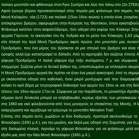
παλαιο μονοπάτι και φθάνουμε στον Άγιο Σωτήρα και λίγο πιο πάνω στο (2ο ΣΤΕΚ)
Αφού έχουμε βόρειο προσανατολισμό στην πορεία μας φτάνουμε στο σημείο, που
Μονή Καλαμίου, νέα (1723) και παλαιά (15ου-16ου αιώνα) η οποία είναι χτισμένη 
απόκρημνου βράχου, αφιερωμένη στην Κοίμηση της Θεοτόκου, όπου εγκαταβιούν 3
Φτάνουμε κατόπιν στον ασφαλτόδρομο, που οδηγεί στο γεφύρι του Κόκκορι Στην 
αρχαία Γόρτυνα, το εκκλησάκι του Αγ. Ανδρέα και το μύλο του Κόκκορη. 1,63 χ
στη πλαγιά την Ιερά Μονή Προδρόμου αφού πρώτα, στο μονοπάτι μας συναντ
Προδρόμου, που ένα μέρος του βρίσκεται σε μια σπηλιά του βράχου και είναι 
οροφής αλλά έχει καταστραφεί το δάπεδο. Από τη νεροτριβή δεν σώζεται τίποτα.
γέφυρα Προδρόμου. Η παλιά γέφυρα είχε τόξο ανοίγματος 7 μ. και σύμφωνα
πλημμύρα. Σώζεται μόνο το δυτικό βάθρο της, υποστυλωμένο με οπλισμένο σκυρόδ
Η Μονή Προδρόμου αρχικά θα πρέπει να ήταν ένα μικρό ασκηταριό. Από τη σημερ
με σκαλοπάτια οδηγεί στο καθολικό, έναν μικρό μονόχωρο ναό που διαμορφώθ
ανήκει το ιερό βήμα με τοιχογραφικό διάκοσμο των αρχών του 16ου αι. και στη δε
τέλους του 16ου-αρχών 17ου αι. Σύμφωνα με την παράδοση, το μοναστήρι ιδρύθηκ
σήμερα αυτό δύσκολα μπορεί να επιβεβαιωθεί, κυρίως εξαιτίας των μετασκευών 
στα 1860 και εκεί φιλοξενούνται από τους μοναχούς οι επισκέπτες της Μονής. Η 
εισερχόμαστε και αρχίζουμε να τρέχουμε το μονοπάτι Menalon Trail.
Επίσης στο σημείο αυτό, χωρίζουν οι δύο διαδρομές. Αριστερά ακολουθούμε το
Φιλοσόφου (1691 μ.Χ.), για την μεγάλη, και δεξιά μας οδηγεί στη Στεμνίτσα, για 
στη δασωμένη πλαγιά, περνάμε τη γέφυρα Φιλοσόφου για να φτάσουμε μετά απ
έξοδό μας από την Νέα Μονή Φιλοσόφου (1691 μ.Χ.).