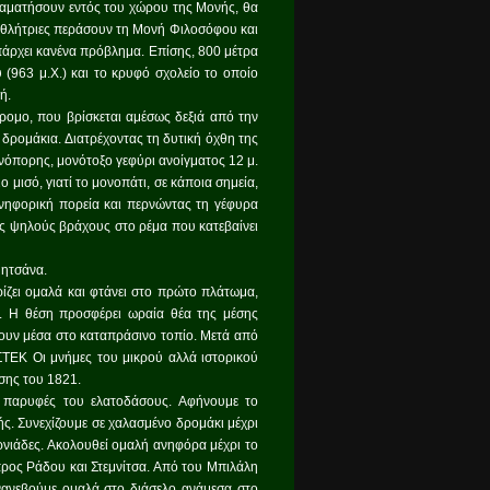
ταματήσουν εντός του χώρου της Μονής, θα
 αθλήτριες περάσουν τη Μονή Φιλοσόφου και
άρχει κανένα πρόβλημα. Επίσης, 800 μέτρα
(963 μ.Χ.) και το κρυφό σχολείο το οποίο
ή.
ομο, που βρίσκεται αμέσως δεξιά από την
δρομάκια. Διατρέχοντας τη δυτική όχθη της
νόπορης, μονότοξο γεφύρι ανοίγματος 12 μ.
 μισό, γιατί το μονοπάτι, σε κάποια σημεία,
 ανηφορική πορεία και περνώντας τη γέφυρα
ος ψηλούς βράχους στο ρέμα που κατεβαίνει
μητσάνα.
ίζει ομαλά και φτάνει στο πρώτο πλάτωμα,
). Η θέση προσφέρει ωραία θέα της μέσης
ζουν μέσα στο καταπράσινο τοπίο. Μετά από
ΣΤΕΚ Οι μνήμες του μικρού αλλά ιστορικού
σης του 1821.
ς παρυφές του ελατοδάσους. Αφήνουμε το
ς. Συνεχίζουμε σε χαλασμένο δρομάκι μέχρι
νιάδες. Ακολουθεί ομαλή ανηφόρα μέχρι το
ρος Ράδου και Στεμνίτσα. Από του Μπιλάλη
νανεβούμε ομαλά στο διάσελο ανάμεσα στο