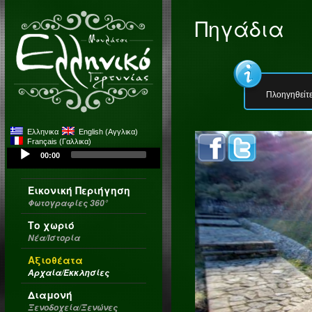
Πηγάδια
Πλοηγηθείτε
Ελληνικα
English
(
Αγγλικα
)
Français
(
Γαλλικα
)
Audio
00:00
Player
Εικονική Περιήγηση
Φωτογραφίες 360°
Το χωριό
Νέα/Ιστορία
Αξιοθέατα
Αρχαία/Εκκλησίες
Διαμονή
Ξενοδοχεία/Ξενώνες