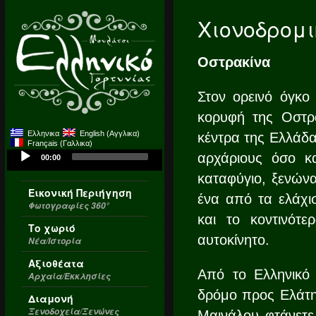
Χιονοδρομ
Οστρακίνα
Στον ορεινό όγκο
κορυφή της Οστρα
Ελληνικα
English
(
Αγγλικα
)
κέντρα της Ελλάδας
Français
(
Γαλλικα
)
Audio
αρχάριους όσο κα
00:00
Player
καταφύγιο, ξενώνα
Εικονική Περιήγηση
ένα από τα ελάχι
Φωτογραφίες 360°
και το κοντινότ
Το χωριό
αυτοκίνητο.
Νέα/Ιστορία
Αξιοθέατα
Από το Ελληνικό 
Αρχαία/Εκκλησίες
δρόμο προς Ελάτη
Διαμονή
Ξενοδοχεία/Ξενώνες
Μαινάλου φτάνετε