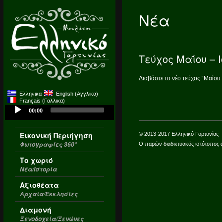
Νέα
Tεύχος Μαΐου – 
Διαβάστε το νέο τεύχος “Μαΐου
Ελληνικα
English
(
Αγγλικα
)
Français
(
Γαλλικα
)
Audio
00:00
Player
Εικονική Περιήγηση
© 2013-2017 Ελληνικό Γορτυνίας
Φωτογραφίες 360°
Ο παρών διαδικτυακός ιστότοπος 
Το χωριό
Νέα/Ιστορία
Αξιοθέατα
Αρχαία/Εκκλησίες
Διαμονή
Ξενοδοχεία/Ξενώνες